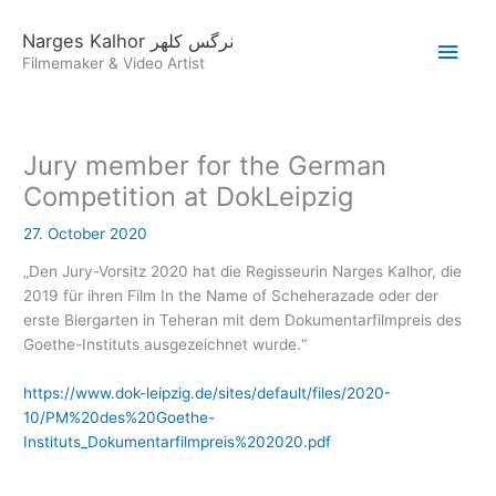
Skip
Main
to
Narges Kalhor نرگس کلهر
content
Filmemaker & Video Artist
Men
Jury member for the German
Competition at DokLeipzig
27. October 2020
„Den Jury-Vorsitz 2020 hat die Regisseurin Narges Kalhor, die
2019 für ihren Film In the Name of Scheherazade oder der
erste Biergarten in Teheran mit dem Dokumentarfilmpreis des
Goethe-Instituts ausgezeichnet wurde.“
https://www.dok-leipzig.de/sites/default/files/2020-
10/PM%20des%20Goethe-
Instituts_Dokumentarfilmpreis%202020.pdf